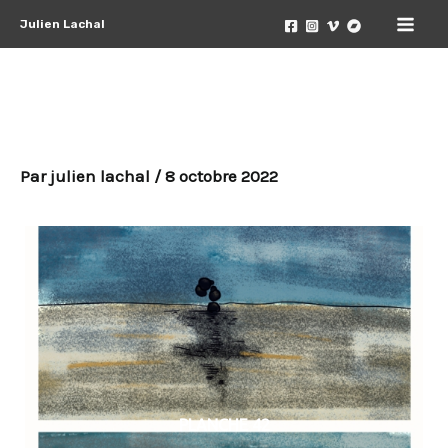
Aller
Julien Lachal
au
Mai
contenu
Men
L’Aléoutien Chapitre 3
Par
julien lachal
/
8 octobre 2022
PLANCHE 42