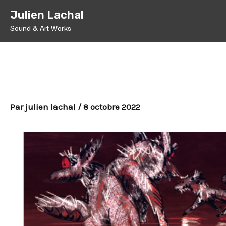
Aller
Julien Lachal
au
Sound & Art Works
contenu
L’Aléoutien Chapitre 4
Par
julien lachal
/
8 octobre 2022